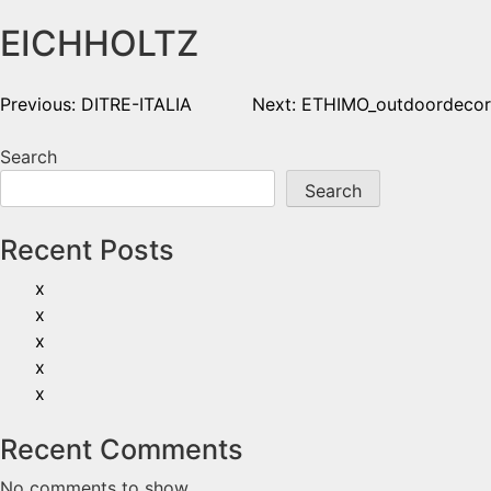
EICHHOLTZ
Previous:
DITRE-ITALIA
Next:
ETHIMO_outdoordecor
Search
Search
Recent Posts
x
x
x
x
x
Recent Comments
No comments to show.