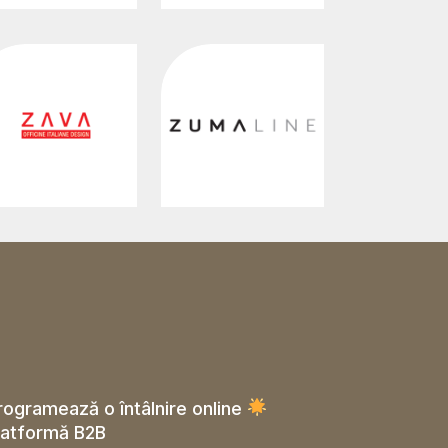
rogramează o întâlnire online
latformă B2B