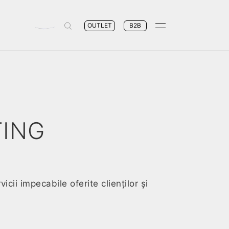
OUTLET
B2B
TING
ii impecabile oferite clienților și