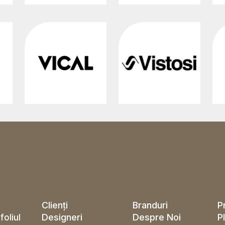
Clienți
Branduri
P
Designeri
Despre Noi
P
foliul