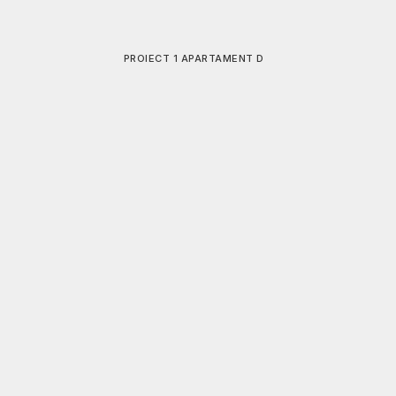
PROIECT 3_ APARTAMENT P
PROIECT 2_ APARTAMENT L
PROIECT 1 APARTAMENT D
APARTAMENT 75MP CLUJ-NAPOCA