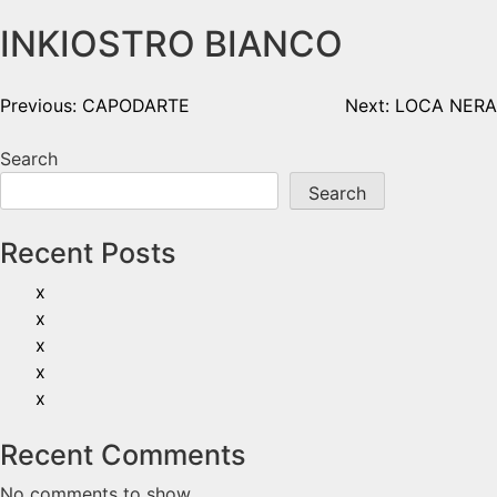
INKIOSTRO BIANCO
Previous:
CAPODARTE
Next:
LOCA NERA
Search
Search
Recent Posts
x
x
x
x
x
Recent Comments
No comments to show.