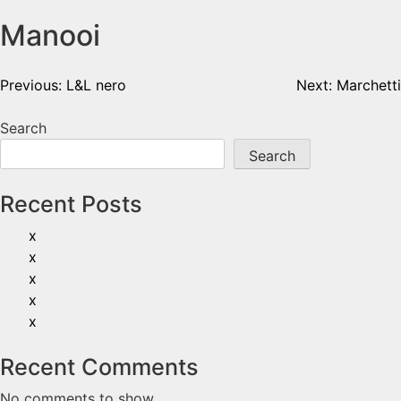
Manooi
Previous:
L&L nero
Next:
Marchetti
Search
Search
Recent Posts
x
x
x
x
x
Recent Comments
No comments to show.