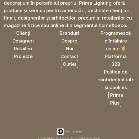
decorațiuni în portofoliul propriu, Prima Lighting oferă
produse și servicii pentru amenajări, destinate clienților
finali, designerilor și arhitecților, precum și retailerilor cu
magazine fizice sau online din segmentul home&deco.
Clienți
Branduri
Programează
Designeri
Despre
o întâlnire
Retaileri
Noi
online
Proiecte
Contact
Platformă
Outlet
B2B
Politica de
confidențialitate
și cookies
Prima
Plus
Romanian
Copyright © 2026. All rights reserved.