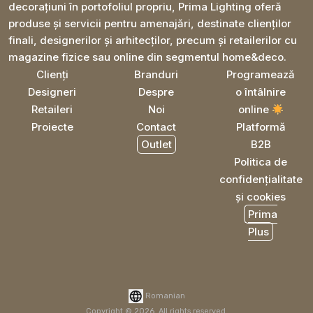
decorațiuni în portofoliul propriu, Prima Lighting oferă
produse și servicii pentru amenajări, destinate clienților
finali, designerilor și arhitecților, precum și retailerilor cu
magazine fizice sau online din segmentul home&deco.
Clienți
Branduri
Programează
Designeri
Despre
o întâlnire
Retaileri
Noi
online
Proiecte
Contact
Platformă
Outlet
B2B
Politica de
confidențialitate
și cookies
Prima
Plus
Romanian
Copyright © 2026. All rights reserved.