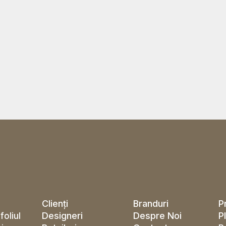
Clienți
Branduri
P
Designeri
Despre Noi
P
foliul