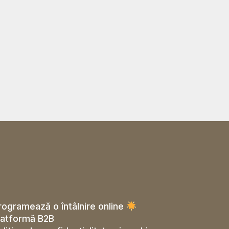
rogramează o întâlnire online
latformă B2B