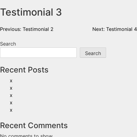
Testimonial 3
Previous:
Testimonial 2
Next:
Testimonial 4
Search
Search
Recent Posts
x
x
x
x
x
Recent Comments
No comments to show.